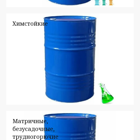
Химстойкие
Матричные,
безусадочные,
трудногорючие