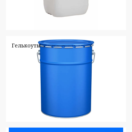
Гелькоуты